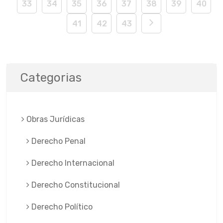
33
34
35
36
37
38
39
40
41
42
43
Categorias
Obras Jurí­dicas
Derecho Penal
Derecho Internacional
Derecho Constitucional
Derecho Político