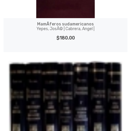
MamÃ­feros sudamericanos
Yepes, JosÃ© | Cabrera, Angel |
$180.00