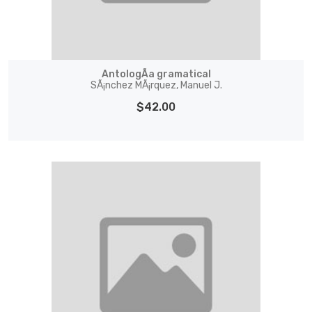
AntologÃ­a gramatical
SÃ¡nchez MÃ¡rquez, Manuel J.
$42.00