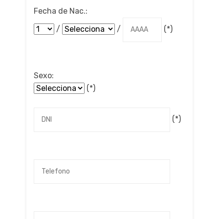
Fecha de Nac.:
/
/
(*)
Sexo:
(*)
(*)