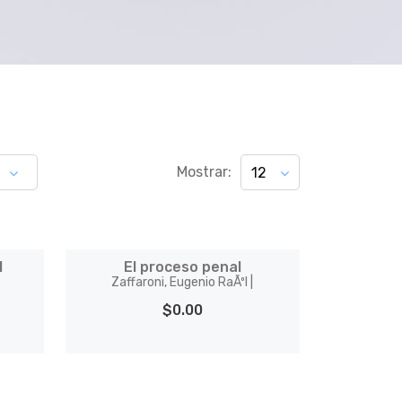
Mostrar:
12
1
El proceso penal
Zaffaroni, Eugenio RaÃºl |
$0.00