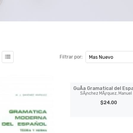
Filtrar por:
Mas Nuevo
GuÃ­a Gramatical del Esp
SÃ¡nchez MÃ¡rquez, Manuel 
$24.00