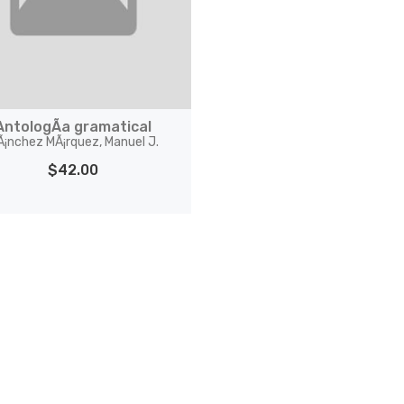
AntologÃ­a gramatical
Ã¡nchez MÃ¡rquez, Manuel J.
$42.00