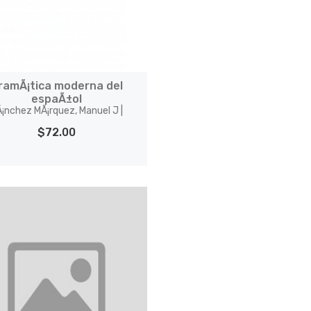
ramÃ¡tica moderna del
espaÃ±ol
¡nchez MÃ¡rquez, Manuel J |
$72.00