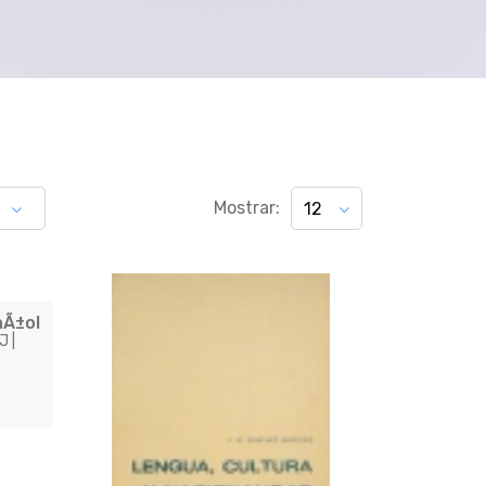
Mostrar:
12
aÃ±ol
J |