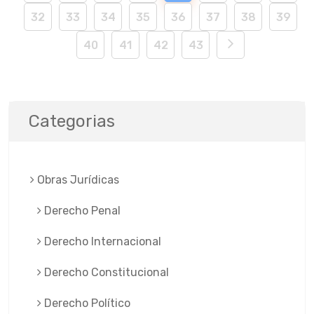
32
33
34
35
36
37
38
39
40
41
42
43
Categorias
Obras Jurí­dicas
Derecho Penal
Derecho Internacional
Derecho Constitucional
Derecho Político