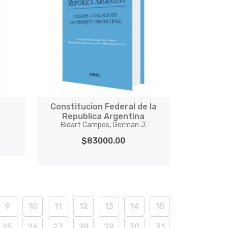
Constitucion Federal de la
Republica Argentina
Bidart Campos, German J.
$83000.00
9
10
11
12
13
14
15
25
26
27
28
29
30
31