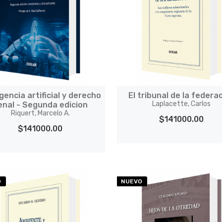
igencia artificial y derecho
El tribunal de la federa
Laplacette, Carlos
enal - Segunda edicion
Riquert, Marcelo A.
$141000.00
$141000.00
O
NUEVO