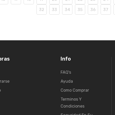
32
33
34
35
36
37
pras
Info
FAQ's
rarse
Ayuda
o
Como Comprar
Terminos Y
Condiciones