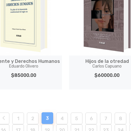
ente y Derechos Humanos
Hijos de la otredad
Eduardo Olivero
Carlos Capuano
$85000.00
$60000.00
3
1
2
4
5
6
7
8
16
17
18
19
20
21
22
23
24