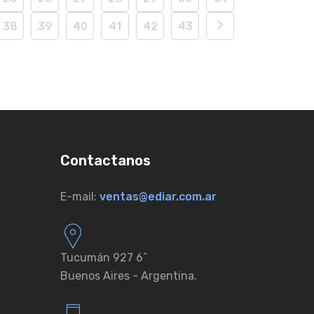
38
39
40
41
42
43
Contactanos
E-mail:
ventas@ediar.com.ar
Tucumán 927 6ˆ
Buenos Aires - Argentina.