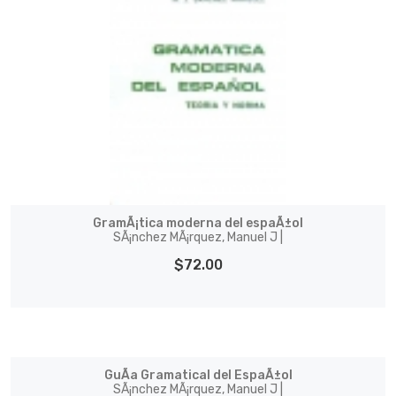
GramÃ¡tica moderna del espaÃ±ol
SÃ¡nchez MÃ¡rquez, Manuel J |
$72.00
GuÃ­a Gramatical del EspaÃ±ol
SÃ¡nchez MÃ¡rquez, Manuel J |