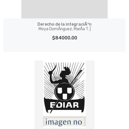
Derecho de la integraciÃ³n
Moya DomÃ­nguez, MarÃ­a T. |
$84000.00