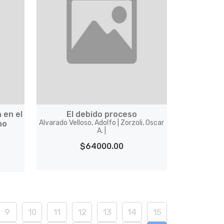
 en el
El debido proceso
Alvarado Velloso, Adolfo | Zorzoli, Oscar
no
A. |
$64000.00
9
10
11
12
13
14
15