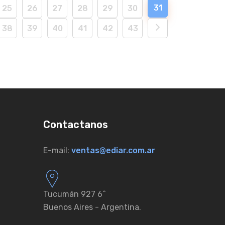
31
25
26
27
28
29
30
38
39
40
41
42
43
Contactanos
E-mail:
ventas@ediar.com.ar
Tucumán 927 6ˆ
Buenos Aires - Argentina.