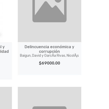
l y
Delincuencia económica y
lidad
corrupción
Baigun, David y GarcÃ­a Rivas, NicolÃ¡s
$69000.00