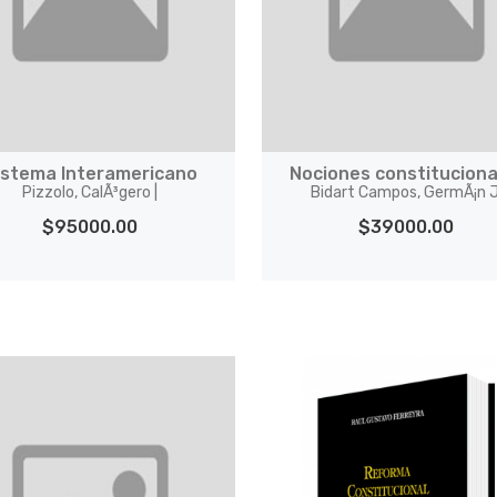
istema Interamericano
Nociones constituciona
Pizzolo, CalÃ³gero |
Bidart Campos, GermÃ¡n J
$95000.00
$39000.00