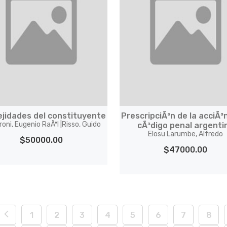
ejidades del constituyente
PrescripciÃ³n de la acciÃ³n
roni, Eugenio RaÃºl |Risso, Guido
cÃ³digo penal argenti
Elosu Larumbe, Alfredo
$50000.00
$47000.00
1
2
3
4
5
6
7
8