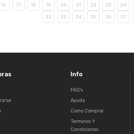
16
17
18
19
20
21
22
23
24
32
33
34
35
36
37
pras
Info
FAQ's
rarse
Ayuda
o
Como Comprar
Terminos Y
Condiciones