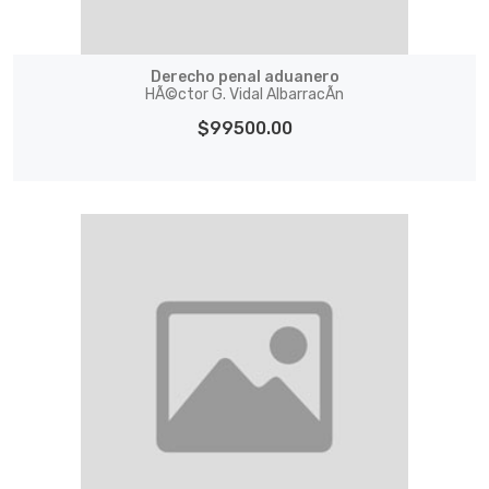
Derecho penal aduanero
HÃ©ctor G. Vidal AlbarracÃ­n
$99500.00