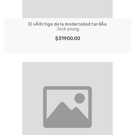
El vÃ©rtigo de la modernidad tardÃ­a
Jock young
$31900.00