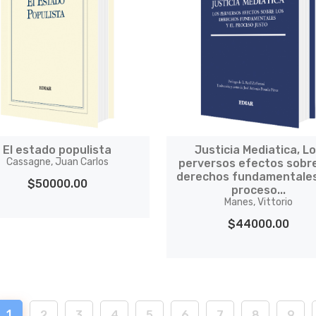
El estado populista
Justicia Mediatica, L
Cassagne, Juan Carlos
perversos efectos sobre
derechos fundamentales
$50000.00
proceso...
Manes, Vittorio
$44000.00
1
2
3
4
5
6
7
8
9