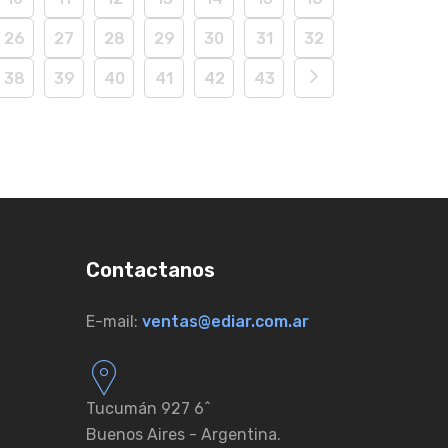
26
27
28
29
30
31
32
38
39
40
41
42
43
Contactanos
E-mail:
ventas@ediar.com.ar
Tucumán 927 6ˆ
Buenos Aires - Argentina.