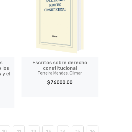
os
Escritos sobre derecho
 los
constitucional
Ferreira Mendes, Gilmar
 y el
$76000.00
10
11
12
13
14
15
16