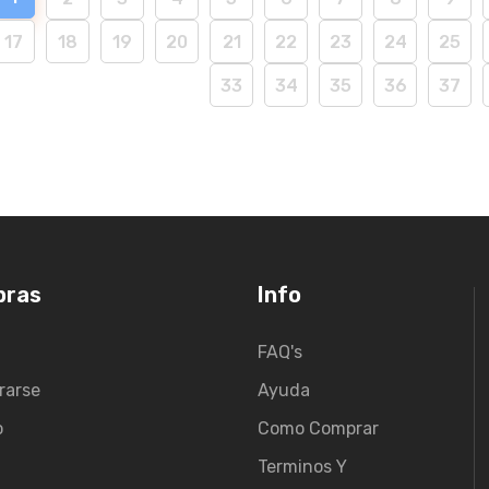
17
18
19
20
21
22
23
24
25
33
34
35
36
37
pras
Info
FAQ's
rarse
Ayuda
o
Como Comprar
Terminos Y