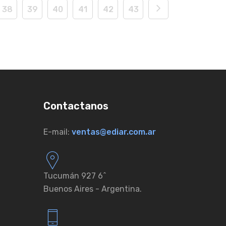
38
39
40
41
42
43
Contactanos
E-mail:
ventas@ediar.com.ar
Tucumán 927 6ˆ
Buenos Aires - Argentina.