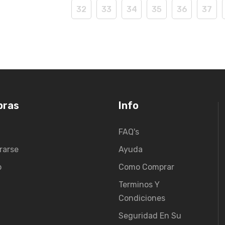
32
33
34
35
36
37
pras
Info
FAQ's
rarse
Ayuda
o
Como Comprar
Terminos Y
Condiciones
Seguridad En Su