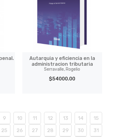
penal.
Autarquia y eficiencia en la
administracion tributaria
Serravalle, Rogelio
$54000.00
9
10
11
12
13
14
15
25
26
27
28
29
30
31