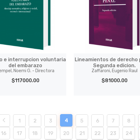
o e interrupcion voluntaria
Lineamientos de derecho 
del embarazo
Segunda edicion.
empel, Noemi G. - Directora
Zaffaroni, Eugenio Raul
$117000.00
$81000.00
4
1
2
3
5
6
7
8
16
17
18
19
20
21
22
23
24