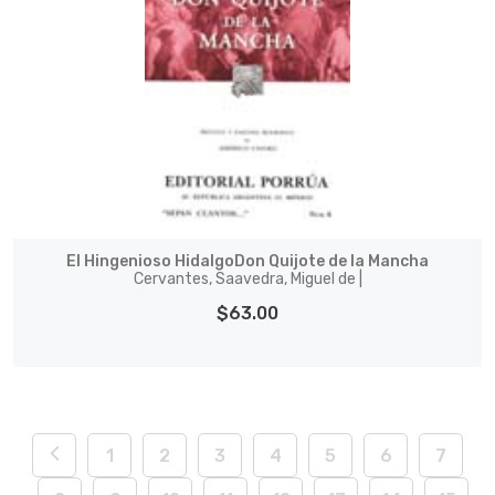
El Hingenioso HidalgoDon Quijote de la Mancha
Cervantes, Saavedra, Miguel de |
$63.00
1
2
3
4
5
6
7