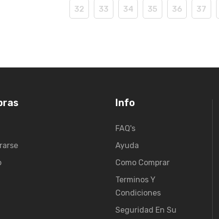
32
33
34
35
36
37
pras
Info
FAQ's
rarse
Ayuda
o
Como Comprar
Terminos Y
Condiciones
Seguridad En Su