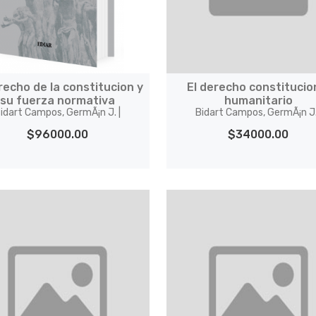
recho de la constitucion y
El derecho constitucio
su fuerza normativa
humanitario
idart Campos, GermÃ¡n J. |
Bidart Campos, GermÃ¡n J.
$96000.00
$34000.00