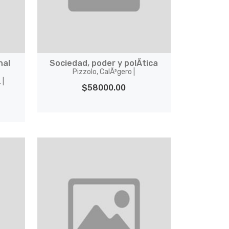
nal
Sociedad, poder y polÃ­tica
Pizzolo, CalÃ³gero |
 |
$58000.00