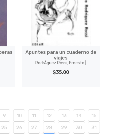
speras
Apuntes para un cuaderno de
viajes
RodrÃ­guez Rossi, Ernesto |
$35.00
9
10
11
12
13
14
15
25
26
27
28
29
30
31