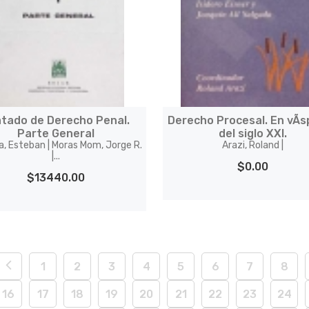
atado de Derecho Penal.
Derecho Procesal. En vÃ­
Parte General
del siglo XXI.
a, Esteban | Moras Mom, Jorge R.
Arazi, Roland |
|...
$0.00
$13440.00
1
2
3
4
5
6
7
8
16
17
18
19
20
21
22
23
24