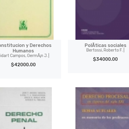
onstitucion y Derechos
PolÃ­ticas sociales
Bertossi, Roberto F. |
Humanos
idart Campos, GermÃ¡n J. |
$34000.00
$42000.00