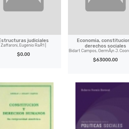
Estructuras judiciales
Economia, constitucio
Zaffaroni, Eugenio RaÃºl |
derechos sociales
Bidart Campos, GermÃ¡n J. Coor
$0.00
$63000.00