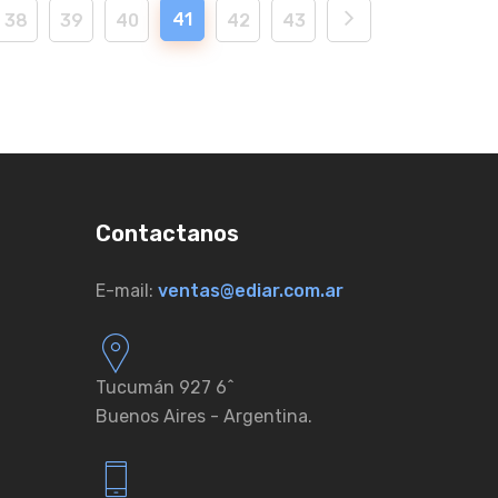
41
38
39
40
42
43
Contactanos
E-mail:
ventas@ediar.com.ar
Tucumán 927 6ˆ
Buenos Aires - Argentina.