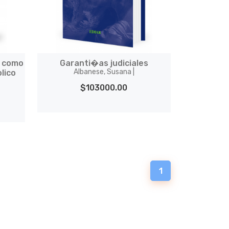
l como
Garanti�as judiciales
Albanese, Susana |
lico
$103000.00
1