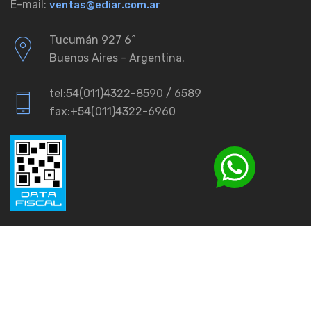
E-mail:
ventas@ediar.com.ar
Tucumán 927 6ˆ
Buenos Aires - Argentina.
tel:54(011)4322-8590 / 6589
fax:+54(011)4322-6960
© 2026
Ediar.
All rights reserved.