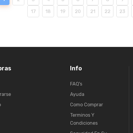
17
18
19
20
21
22
23
pras
Info
FAQ's
rarse
Ayuda
o
Como Comprar
Terminos Y
Condiciones