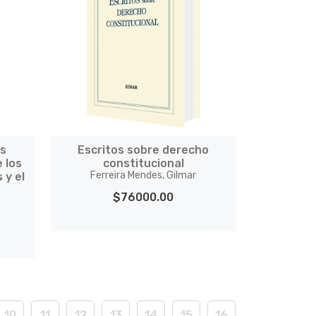
os
Escritos sobre derecho
 los
constitucional
Ferreira Mendes, Gilmar
 y el
$76000.00
10
11
12
13
14
15
16