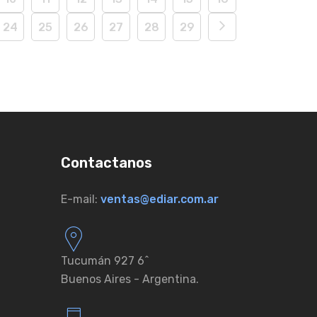
24
25
26
27
28
29
Contactanos
E-mail:
ventas@ediar.com.ar
Tucumán 927 6ˆ
Buenos Aires - Argentina.