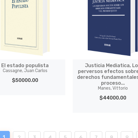
El estado populista
Justicia Mediatica, L
Cassagne, Juan Carlos
perversos efectos sobre
derechos fundamentales
$50000.00
proceso...
Manes, Vittorio
$44000.00
1
2
3
4
5
6
7
8
9