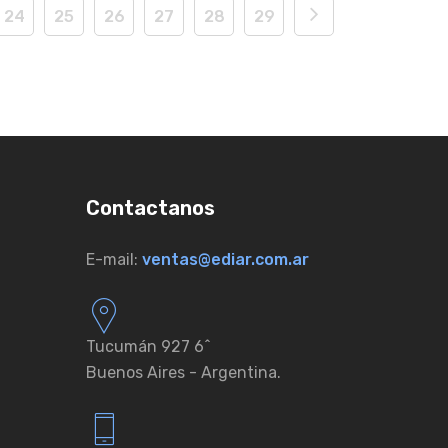
24
25
26
27
28
29
Contactanos
E-mail:
ventas@ediar.com.ar
Tucumán 927 6ˆ
Buenos Aires - Argentina.