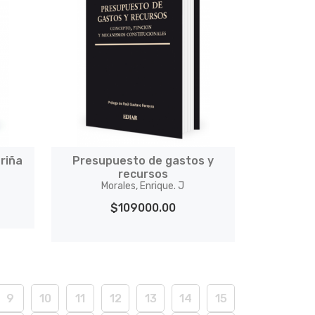
 riña
Presupuesto de gastos y
recursos
Morales, Enrique. J
$109000.00
9
10
11
12
13
14
15