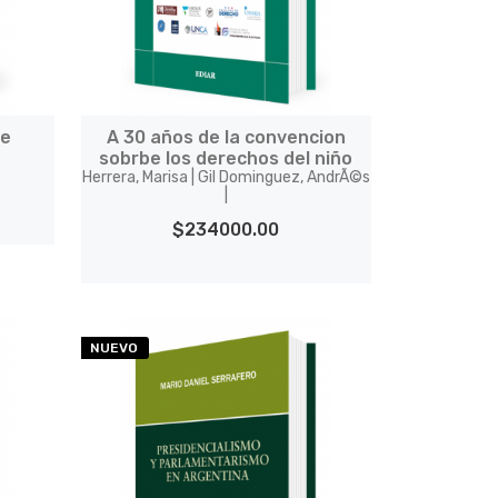
te
A 30 años de la convencion
sobrbe los derechos del niño
Herrera, Marisa | Gil Dominguez, AndrÃ©s
|
$234000.00
NUEVO