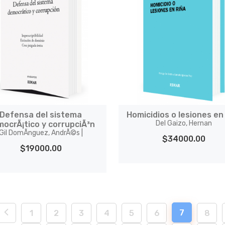
Defensa del sistema
Homicidios o lesiones en
Del Gaizo, Hernan
ocrÃ¡tico y corrupciÃ³n
Gil DomÃ­nguez, AndrÃ©s |
$34000.00
$19000.00
7
1
2
3
4
5
6
8