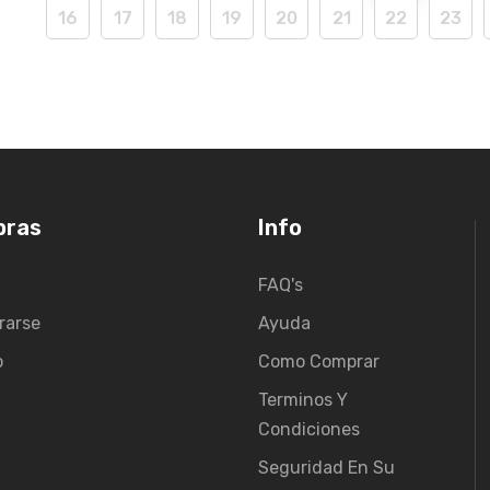
16
17
18
19
20
21
22
23
pras
Info
FAQ's
rarse
Ayuda
o
Como Comprar
Terminos Y
Condiciones
Seguridad En Su