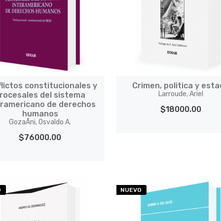
lictos constitucionales y
Crimen, politica y est
Larroude, Ariel
rocesales del sistema
eramericano de derechos
$18000.00
humanos
GozaÃ­ni, Osvaldo A.
$76000.00
O
NUEVO