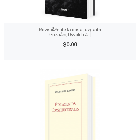
RevisiÃ³n de la cosa juzgada
GozaÃ­ni, Osvaldo A. |
$0.00