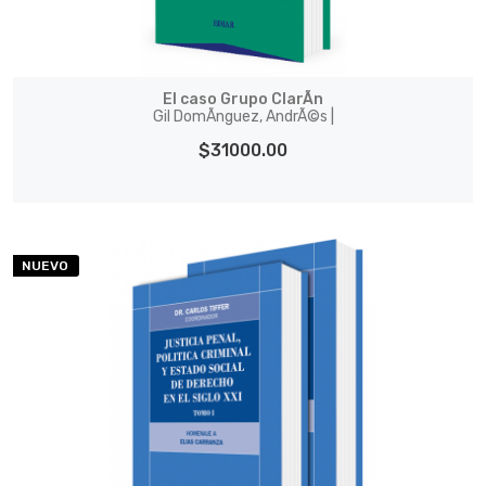
El caso Grupo ClarÃ­n
Gil DomÃ­nguez, AndrÃ©s |
$31000.00
NUEVO