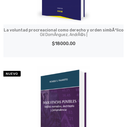
La voluntad procreacional como derecho y orden simbÃ³lico
Gil DomÃ­nguez, AndrÃ©s |
$18000.00
NUEVO