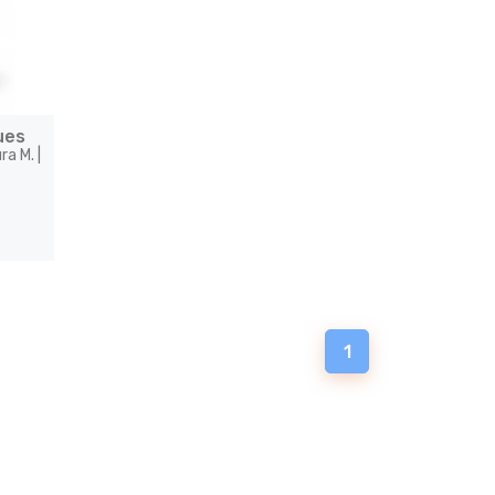
ues
ra M. |
1