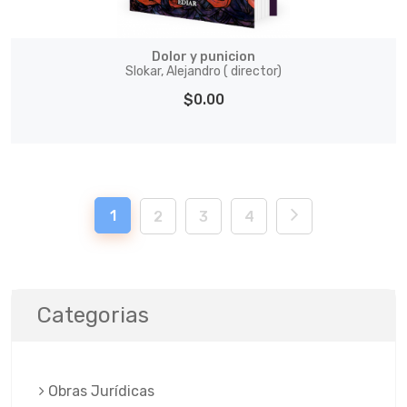
Dolor y punicion
Slokar, Alejandro ( director)
$0.00
1
2
3
4
Categorias
Obras Jurí­dicas