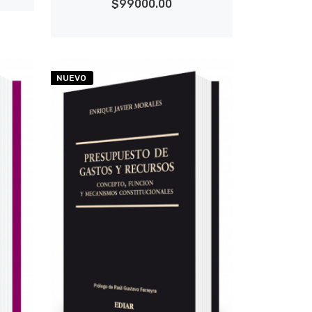
$99000.00
NUEVO