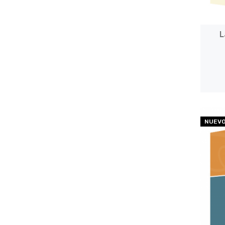
L
NUEV