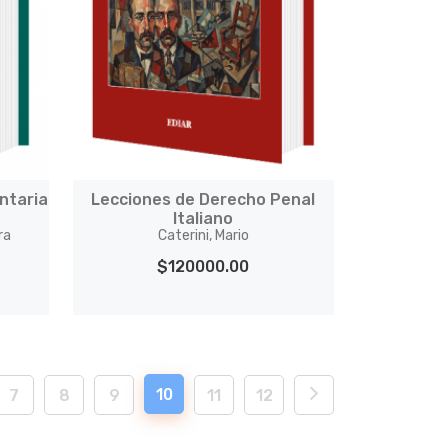
ntaria
Lecciones de Derecho Penal
Italiano
ra
Caterini, Mario
$120000.00
10
7
8
9
11
12