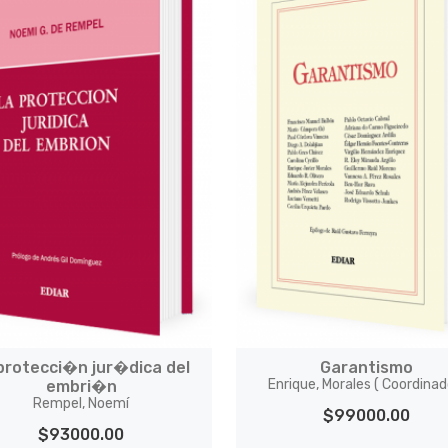
protecci�n jur�dica del
Garantismo
Enrique, Morales ( Coordinad
embri�n
Rempel, Noemí
$99000.00
$93000.00