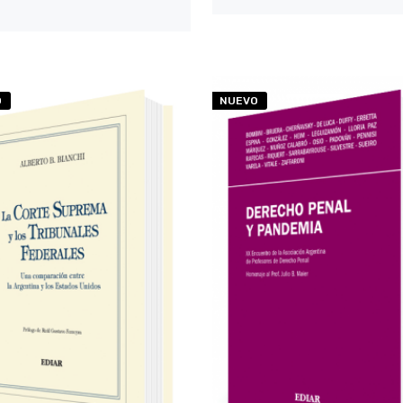
O
NUEVO