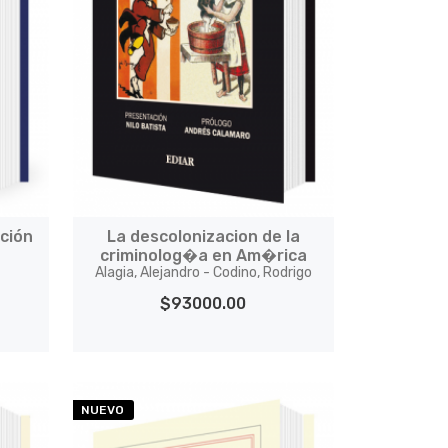
ación
La descolonizacion de la
criminolog�a en Am�rica
Alagia, Alejandro - Codino, Rodrigo
$93000.00
NUEVO