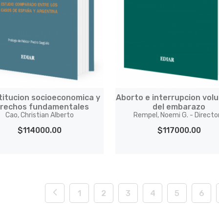
titucion socioeconomica y
Aborto e interrupcion volu
rechos fundamentales
del embarazo
Cao, Christian Alberto
Rempel, Noemi G. - Directo
$114000.00
$117000.00
1
2
3
4
5
6