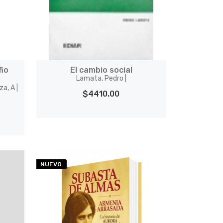
io
El cambio social
Lamata, Pedro |
a, A |
$4410.00
NUEVO