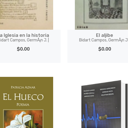
a Iglesia en la historia
El aljibe
idart Campos, GermÃ¡n J. |
Bidart Campos, GermÃ¡n J.
$0.00
$0.00