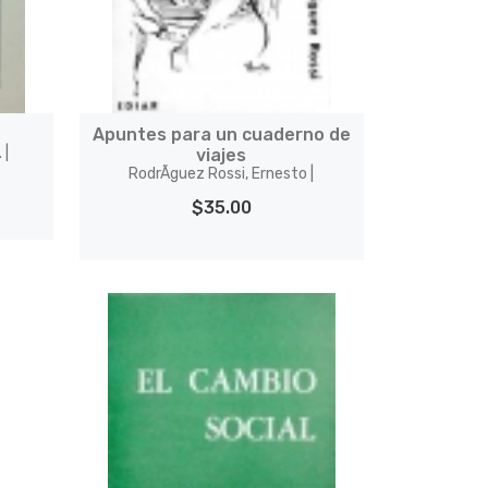
Apuntes para un cuaderno de
 |
viajes
RodrÃ­guez Rossi, Ernesto |
$35.00