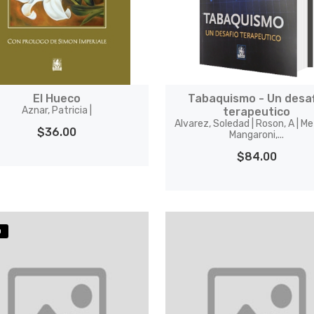
El Hueco
Tabaquismo - Un desaf
Aznar, Patricia |
terapeutico
Alvarez, Soledad | Roson, A | Mez
$36.00
Mangaroni,...
$84.00
O