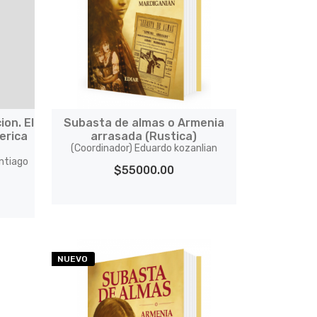
ion. El
Subasta de almas o Armenia
erica
arrasada (Rustica)
(Coordinador) Eduardo kozanlian
ntiago
$55000.00
NUEVO