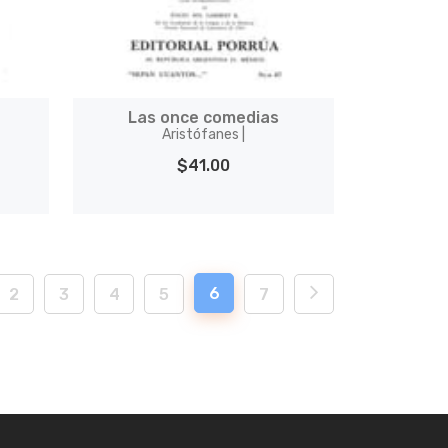
Las once comedias
Aristófanes |
$41.00
6
2
3
4
5
7