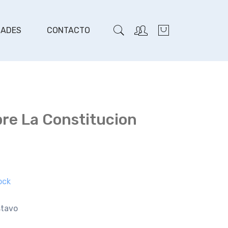
DADES
CONTACTO
re La Constitucion
ock
stavo