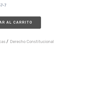
57-7
AR AL CARRITO
icas
/
Derecho Constitucional