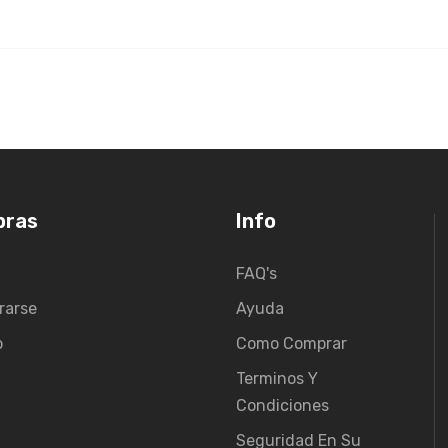
pras
Info
FAQ's
rarse
Ayuda
o
Como Comprar
Terminos Y
Condiciones
Seguridad En Su