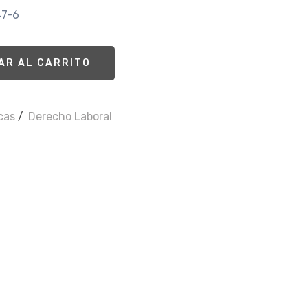
47-6
AR AL CARRITO
icas
/
Derecho Laboral