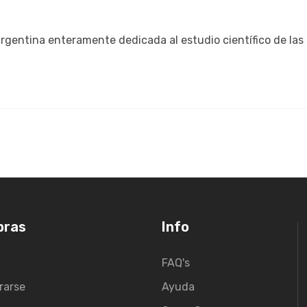
 argentina enteramente dedicada al estudio científico de las 
pras
Info
FAQ's
rarse
Ayuda