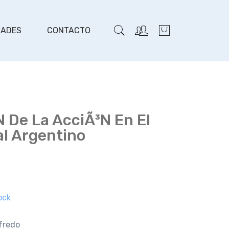
DADES
CONTACTO
n De La AcciÃ³n En El
l Argentino
ock
lfredo