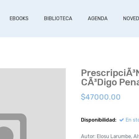
EBOOKS
BIBLIOTECA
AGENDA
NOVE
PrescripciÃ³
CÃ³digo Pena
$47000.00
Disponibilidad:
En st
Autor: Elosu Larumbe, A