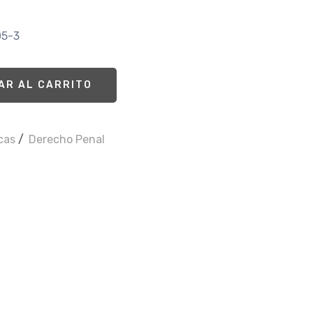
05-3
AR AL CARRITO
icas
/
Derecho Penal