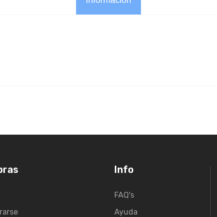
Información
pras
Info
FAQ's
rarse
Ayuda