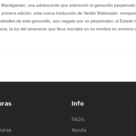
 Mardiganián, una adolescente que sobrevivió al genocidio perpetrado
primera edición, esta nueva traducción de Vartán Matiossián, enriquec
detalles de este genocidio, aún negado por su perpetrador, el Estado 
toria, la luz del amanecer que lleva inscripta en su nombre en armenio (
pras
Info
FAQ's
rarse
Ayuda