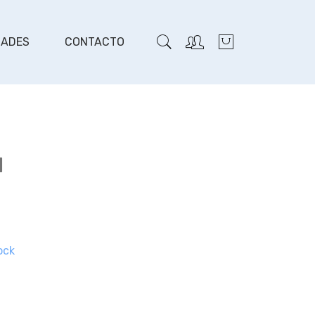
DADES
CONTACTO
l
ock