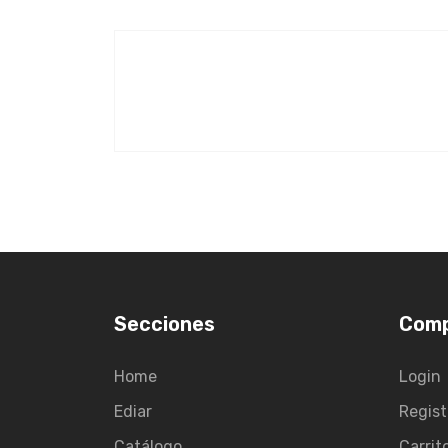
Secciones
Com
Home
Login
Ediar
Regist
Catálogo
Carrit