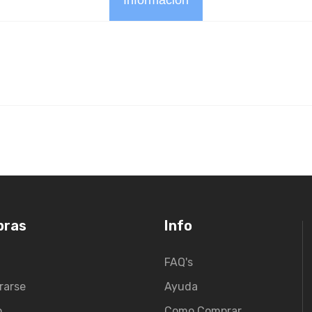
Información
pras
Info
FAQ's
rarse
Ayuda
o
Como Comprar