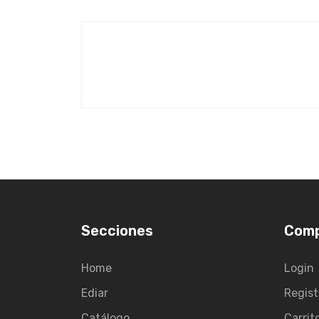
Secciones
Com
Home
Login
Ediar
Regist
Catálogo
Carrit