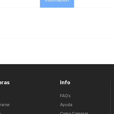
Información
pras
Info
FAQ's
rarse
Ayuda
o
Como Comprar