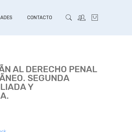
DADES
CONTACTO
ÃN AL DERECHO PENAL
NEO. SEGUNDA
PLIADA Y
A.
ock