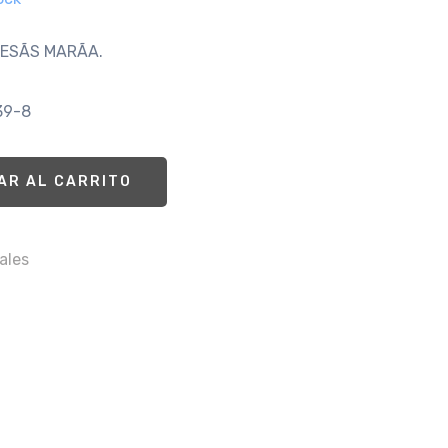
JESÃS MARÃA.
39-8
AR AL CARRITO
ales