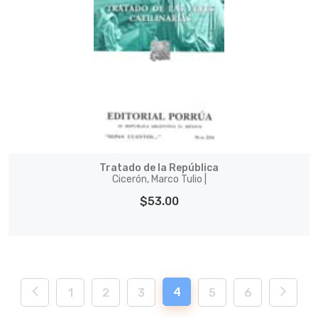
Tratado de la República
Cicerón, Marco Tulio |
$53.00
4
1
2
3
5
6