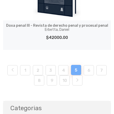
Doxa penal III - Revista de derecho penal y procesal penal
Erbetta, Daniel
$42000.00
5
1
2
3
4
6
7
8
9
10
Categorias