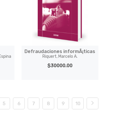
Defraudaciones informÃ¡ticas
Espina
Riquert, Marcelo A.
$30000.00
5
6
7
8
9
10