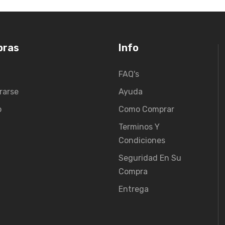
pras
Info
FAQ's
rarse
Ayuda
o
Como Comprar
Terminos Y
Condiciones
Seguridad En Su
Compra
Entrega