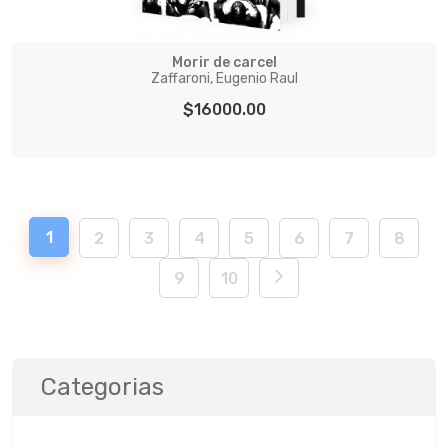
Morir de carcel
Zaffaroni, Eugenio Raul
$16000.00
1
2
3
4
5
6
7
8
9
10
Categorias