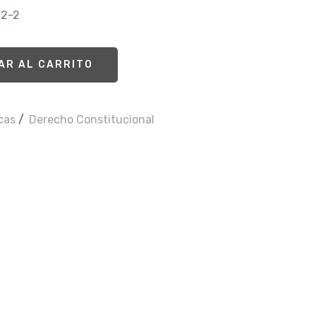
72-2
AR AL CARRITO
icas
/
Derecho Constitucional