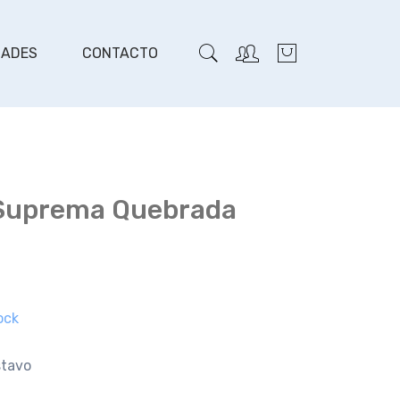
DADES
CONTACTO
 Suprema Quebrada
ock
stavo