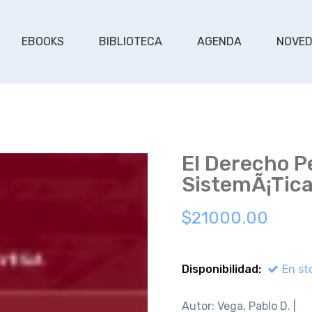
EBOOKS
BIBLIOTECA
AGENDA
NOVE
El Derecho P
SistemÃ¡tica
$21000.00
Disponibilidad:
En st
Autor: Vega, Pablo D. |