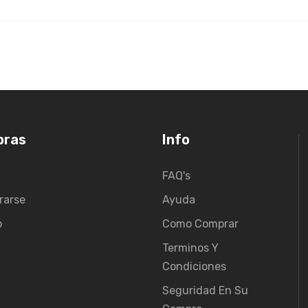
pras
Info
FAQ's
rarse
Ayuda
o
Como Comprar
Terminos Y
Condiciones
Seguridad En Su