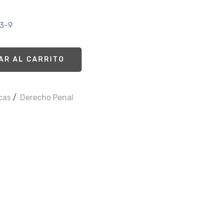
83-9
AR AL CARRITO
icas
/
Derecho Penal