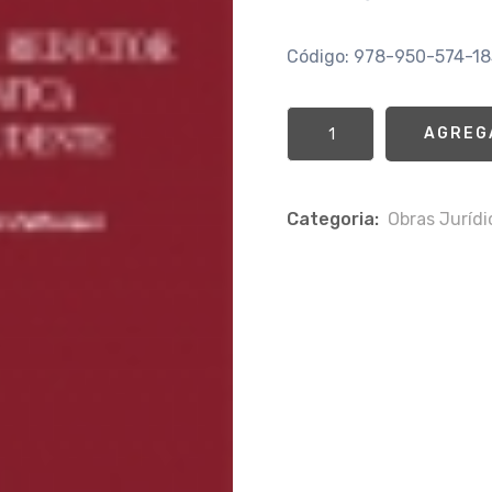
Código: 978-950-574-1
AGREG
Categoria:
Obras Jurí­d