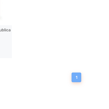
ublica
1